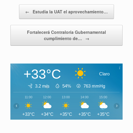
Navegador de artículos
←
Estudia la UAT el aprovechamiento…
Fortalecerá Contraloría Gubernamental
cumplimiento de…
→
+33°C
Claro
3.2 m/s
54%
763
mmHg
11:00
12:00
13:00
14:00
15:00
16:00
‹
›
+33°C
+34°C
+35°C
+35°C
+35°C
+31°C