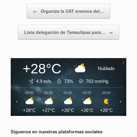
Navegador de artículos
←
Organiza la UAT eventos del…
Lista delegación de Tamaulipas para…
→
+28°C
Nublado
4.9 m/s
73%
763
mmHg
00:00
01:00
02:00
03:00
04:00
05:00
‹
›
+28°C
+27°C
+26°C
+26°C
+26°C
+26°C
Síguenos en nuestras plataformas sociales