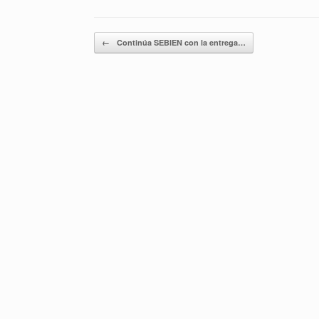
Navegador de artículos
←
Continúa SEBIEN con la entrega…