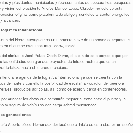
entas y presidentes municipales y representantes de cooperativas pesqueras,
o y visión del presidente Andrés Manuel López Obrador, no sólo se está
vocación original como plataforma de abrigo y servicios al sector energético
 y alcances.
 logística internacional
l Puerto del Norte, atestiguamos un momento clave de un proyecto largamente
ro en el que se avanzaba muy poco», indicó.
 del almirante José Rafael Ojeda Durán, el ancla de este proyecto que por
e las entidades con grandes proyectos de infraestructura que están
r fortaleza hacia el futuro», mencionó.
 lleno a la agenda de la logística internacional ya que se cuenta con la
dos del norte y con ello la posibilidad de escalar la vocación del puerto a
nerales, productos agrícolas, así como de acero y carga en contenedores.
r arrancar las obras que permitirán mejorar el trazo entre el puerto y la
ránsito seguro de vehículos con carga sobredimensionada.
ias generaciones
ario Alberto López Hernández destacó que el inicio de esta obra es un sueño
.