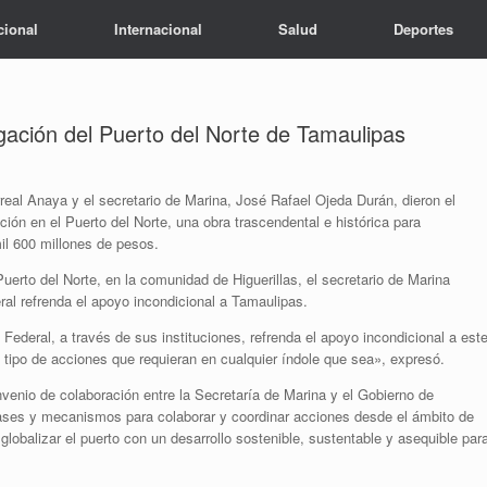
cional
Internacional
Salud
Deportes
gación del Puerto del Norte de Tamaulipas
eal Anaya y el secretario de Marina, José Rafael Ojeda Durán, dieron el
ión en el Puerto del Norte, una obra trascendental e histórica para
il 600 millones de pesos.
uerto del Norte, en la comunidad de Higuerillas, el secretario de Marina
ral refrenda el apoyo incondicional a Tamaulipas.
ederal, a través de sus instituciones, refrenda el apoyo incondicional a est
 tipo de acciones que requieran en cualquier índole que sea», expresó.
nvenio de colaboración entre la Secretaría de Marina y el Gobierno de
bases y mecanismos para colaborar y coordinar acciones desde el ámbito de
globalizar el puerto con un desarrollo sostenible, sustentable y asequible par