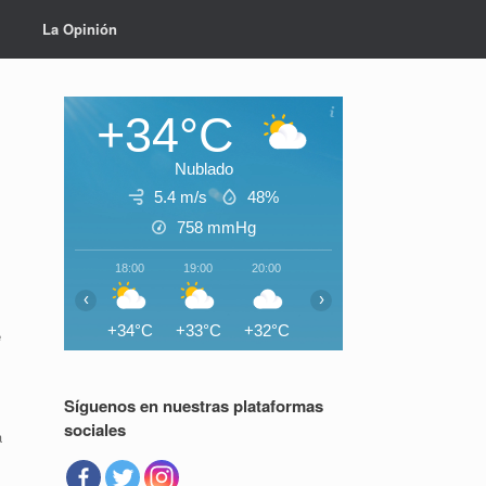
La Opinión
+34°C
Nublado
5.4 m/s
48%
758
mmHg
18:00
19:00
20:00
21:00
22:00
23:0
‹
›
+34°C
+33°C
+32°C
+31°C
+30°C
+30°
e
Síguenos en nuestras plataformas
sociales
a