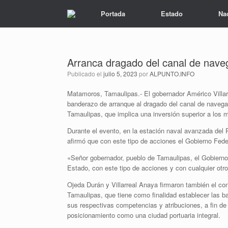
Portada
Estado
Na
Arranca dragado del canal de nave
Publicado el
julio 5, 2023
por
ALPUNTO.INFO
Matamoros, Tamaulipas.- El gobernador Américo Villarr
banderazo de arranque al dragado del canal de navegac
Tamaulipas, que implica una inversión superior a los m
Durante el evento, en la estación naval avanzada del P
afirmó que con este tipo de acciones el Gobierno Fede
«Señor gobernador, pueblo de Tamaulipas, el Gobierno F
Estado, con este tipo de acciones y con cualquier otro
Ojeda Durán y Villarreal Anaya firmaron también el co
Tamaulipas, que tiene como finalidad establecer las 
sus respectivas competencias y atribuciones, a fin de 
posicionamiento como una ciudad portuaria integral.