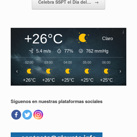
Celebra SSPT el Día del…
→
+26°C
Claro
5.4 m/s
77%
762
mmHg
02:00
03:00
04:00
05:00
06:00
07:00
‹
›
+26°C
+26°C
+25°C
+25°C
+25°C
+26°C
Síguenos en nuestras plataformas sociales