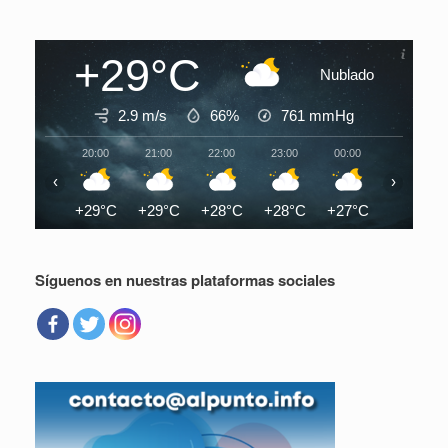
+29°C
Nublado
2.9 m/s
66%
761
mmHg
20:00
21:00
22:00
23:00
00:00
01:00
‹
›
+29°C
+29°C
+28°C
+28°C
+27°C
+26°C
Síguenos en nuestras plataformas sociales